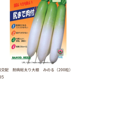
陽交配 耐病総太り大根 みのる（200粒）
95