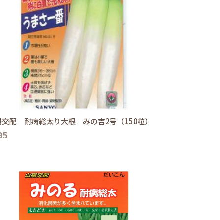
陽交配 耐病総太り大根 みの吉2号（150粒）
95