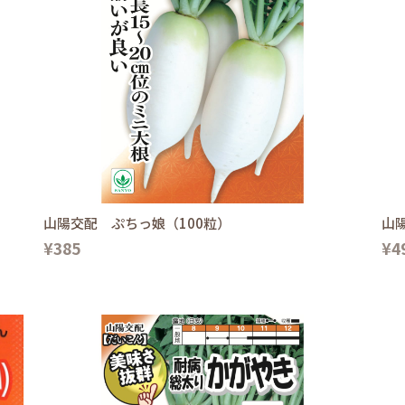
山陽交配 ぷちっ娘（100粒）
山
¥385
¥4