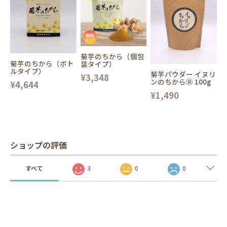
菊芋のちから（個包
菊芋のちから（ボト
装タイプ）
ルタイプ）
菊芋パウダー イヌリ
¥3,348
ンのちからⓇ 100g
¥4,644
¥1,490
ショップの評価
すべて
3
0
0